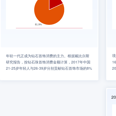
年轻一代正成为钻石首饰消费的主力。根据戴比尔斯
研究报告，按钻石珠首饰消费金额计算，2017年中国
16
21-25岁年轻人与26-39岁分别贡献钻石首饰市场的8%
2
和70%，合计占78%的市场份额；若按照消费件数计
0
算，中国21-25岁年轻人与26-39岁分别贡献钻石首饰
-
市场的10%和69%，合计占79%的市场份额。Z世代将
所
逐渐成为消费主流人群，预计全球奢侈品消费中Z世代
持
2
（1995~2010年出生）的购买比例有望从2020年的4%
多
增长到2035年的40%。
复
将