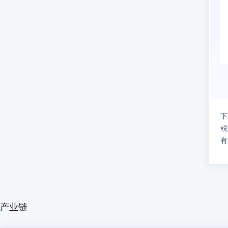
位
也
场
奢
场
5
欧
1
1
6
下
欧
税
2
有
7
费
券
义
品
或
提
珠
为
速
产业链
次
批
品
量