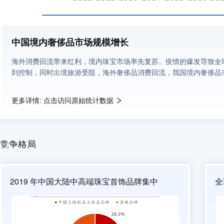
中国境内奢侈品市场规模增长
海外消费回流带来红利，境内珠宝市场率先复苏。疫情的爆发导致全
到控制，同时出境旅游受阻，海外奢侈品消费回流，我国境内奢侈品
中心联合发布的《2020中国奢侈品市场》报告，2020年我国境内奢侈
增长，占全球总额比重翻倍至70%-75%，相比之下，出境旅游的减
更多详情: 点击访问原始统计数据
含境内和海外）下跌近35%。分品类来看，珠宝品类全球市场销售额
市场增速则高达70%-80%。由于疫情反复，短期内中国消费者对于
的兴起，回流趋势有望进一步加强，国内中高端珠宝品牌将享受海外
率较低，但贡献较大增量。低线城市存在人口红利，消费潜力大。根据
竞争格局
口4.9亿人，三线及以下城市常住人口8.8亿人，占比达64%，具备人口
言，黄金饰品在各线城市渗透率接近、铂金饰品和钻石饰品在高线城
仍有提升空间；就贡献增量而言，低线城市贡献了43%的销售额增量
2019 年中国大陆中高端珠宝首饰品牌集中
全