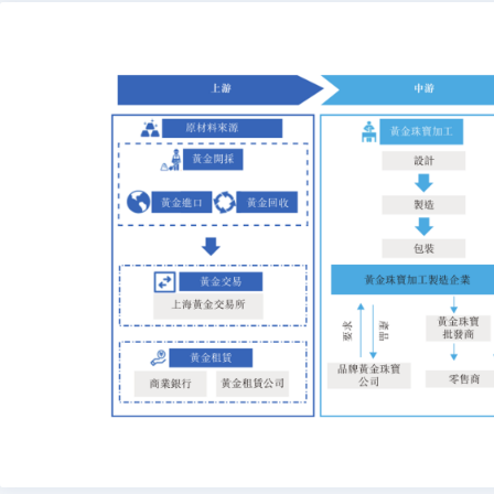
单
偿
最
小
C
9
稳